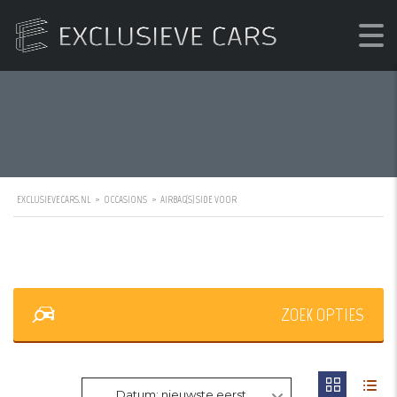
EXCLUSIEVECARS.NL
>
OCCASIONS
>
AIRBAG(S) SIDE VOOR
ZOEK OPTIES
Datum: nieuwste eerst