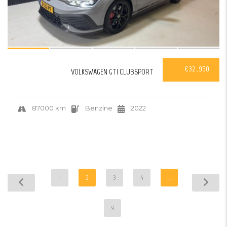
€32 ,950
VOLKSWAGEN GTI CLUBSPORT
87000 km
Benzine
2022
1
2
3
4
...
9