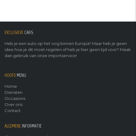
EXCLUSIEVE
CARS
Heb je een auto op het oog binnen Europa? Maar heb je geen
idee hoe je dit moet regelen of heb je hier geen tijd voor? Maak
dan gebruik van onze importservice!
HOOFD
MENU
Home
Diensten
Occasions
Over ons
Contact
ALGEMENE
INFORMATIE