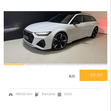
35
VERKOCHT
€72 ,950
AUDI
118000 km
Benzine
2020