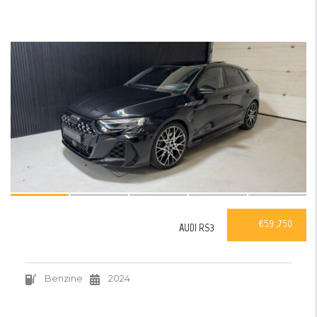
36
VERKOCHT
€59 ,750
AUDI RS3
Benzine
2024