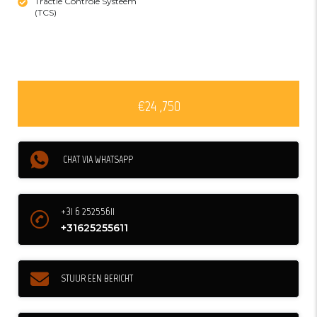
Tractie Controle Systeem
(TCS)
€24 ,750
CHAT VIA WHATSAPP
+31 6 25255611
+31625255611
STUUR EEN BERICHT