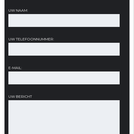
UW NAAM:
UW TELEFOONNUMMER:
E-MAIL:
UW BERICHT