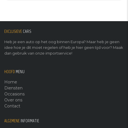
EXCLUSIEVE
CARS
Heb je een auto op het oog binnen Europa? Maar heb je geen
idee hoe je dit moet regelen of heb je hier geen tijd voor? Maak
dan gebruik van onze importservice!
HOOFD
MENU
Home
Diensten
Occasions
Over ons
Contact
ALGEMENE
INFORMATIE