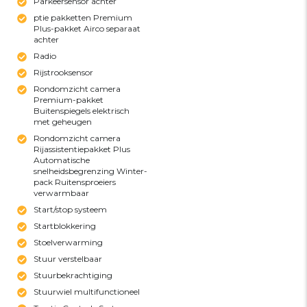
Parkeersensor achter
ptie pakketten Premium
Plus-pakket Airco separaat
achter
Radio
Rijstrooksensor
Rondomzicht camera
Premium-pakket
Buitenspiegels elektrisch
met geheugen
Rondomzicht camera
Rijassistentiepakket Plus
Automatische
snelheidsbegrenzing Winter-
pack Ruitensproeiers
verwarmbaar
Start/stop systeem
Startblokkering
Stoelverwarming
Stuur verstelbaar
Stuurbekrachtiging
Stuurwiel multifunctioneel