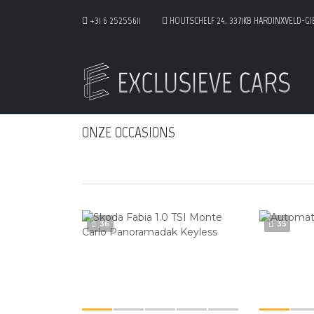
+31 6 25255611
HOUTSCHELF 24, 3371KB HARDINXVELD-G
ONZE OCCASIONS
36
35