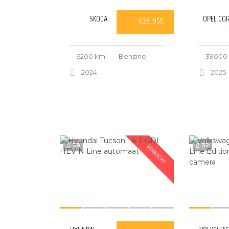
SKODA
OPEL CO
€23 ,950
6200 km
Benzine
39000
2024
2025
39
32
VERKOCHT