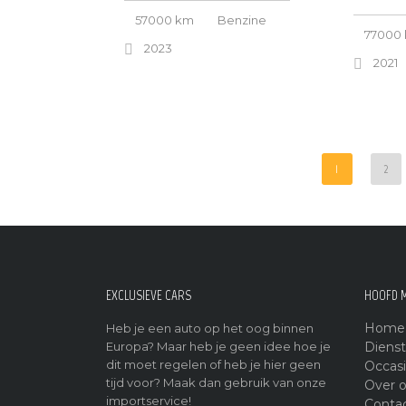
57000 km
Benzine
77000
2023
2021
1
2
EXCLUSIEVE CARS
HOOFD 
Home
Heb je een auto op het oog binnen
Europa? Maar heb je geen idee hoe je
Diens
dit moet regelen of heb je hier geen
Occas
tijd voor? Maak dan gebruik van onze
Over 
importservice!
Conta