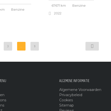
67671 km
Benzine
 km
Benzine
2022
3
...
9
MENU
ALGEMENE INFORMATIE
Algemene Voorwaarden
ten
Privacybeleid
ions
Cookies
ons
Sitemap
ct
Reviews