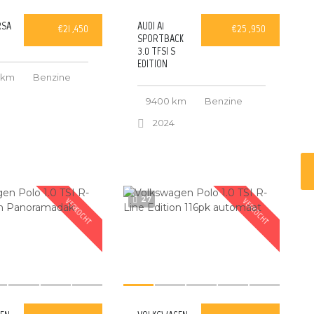
RSA
AUDI A1
€21 ,450
€25 ,950
SPORTBACK
3.0 TFSI S
EDITION
 km
Benzine
9400 km
Benzine
2024
27
VERKOCHT
VERKOCHT