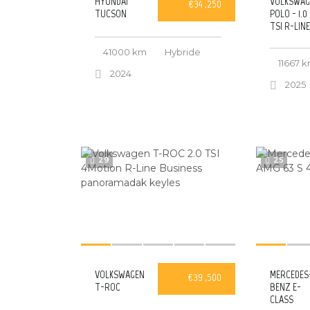
HYUNDAI
VOLKSWAG
€34 ,250
TUCSON
POLO - 1.0
TSI R-LIN
41000 km
Hybride
11667 
2024
2025
29
25
VOLKSWAGEN
MERCEDES
€39 ,500
T-ROC
BENZ E-
CLASS