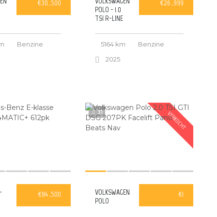
EN
VOLKSWAGEN
€30 ,500
€26 ,999
POLO - 1.0
E
TSI R-LINE
km
Benzine
5164 km
Benzine
2025
31
VERKOCHT
-
VOLKSWAGEN
€84 ,500
€1
POLO