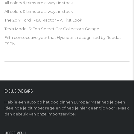
All colors & trims are always in stock
All colors & trims are always in stock
The 2017 Ford F-150 Raptor – A First Look
Tesla Model S: Top Secret Car Collector’s Garage
Fifth consecutive year that Hyundai is recognized by Ruedas
ESPN
EXCLUSIEVE CARS
Heb je een auto op het oog binnen Europa? Maar heb je geen
idee hoe je dit moet regelen of heb je hier geen tijd voor? Maak
dan gebruik van onze importservice!
HOOFD MENU