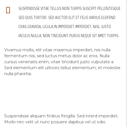
SUSPENDISSE VITAE TELLUS NON TURPIS SUSCIPIT PELLENTESQUE
SED QUIS TORTOR. SED AUCTOR ELIT ET FELIS VARIUS ELEIFEND.
CRAS GRAVIDA, LIGULA IN IMPERDIET IMPERDIET, NISL JUSTO
IACULIS NULLA, NON TINCIDUNT PURUS NEQUE SIT AMET TURPIS.
Vivamus mollis, elit vitae maximus imperdiet, nisi nulla
fermentum nisi, sed luctus metus dolor ac eros. Nulla
cursus venenatis enim, vitae tincidunt justo vulputate a.
Sed elementum elit ultrices tellus elementum, et molestie
nulla pharetra.
LOREM IPSUM QUISQUE SED EST AC ANTE
Suspendisse aliquam finibus fringilla. Sed interd imperdiet.
Morbi nec velit ut nunc posuere dapibus vel ut odio.