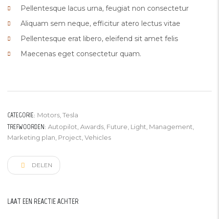
Pellentesque lacus urna, feugiat non consectetur
Aliquam sem neque, efficitur atero lectus vitae
Pellentesque erat libero, eleifend sit amet felis
Maecenas eget consectetur quam.
CATEGORIE:
Motors
,
Tesla
TREFWOORDEN:
Autopilot
,
Awards
,
Future
,
Light
,
Management
,
Marketing plan
,
Project
,
Vehicles
DELEN
LAAT EEN REACTIE ACHTER