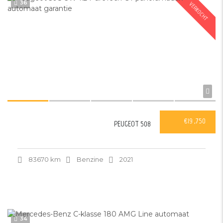
36
VERKOCHT
€19 ,750
PEUGEOT 508
83670 km
Benzine
2021
34