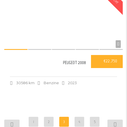
€22 ,750
PEUGEOT 2008
30586 km
Benzine
2023
1
2
3
4
5