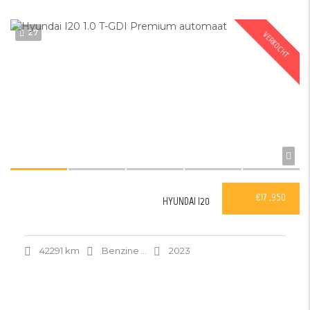
27
VERKOCHT
€17 ,950
HYUNDAI I20
42291 km
Benzine
...
2023