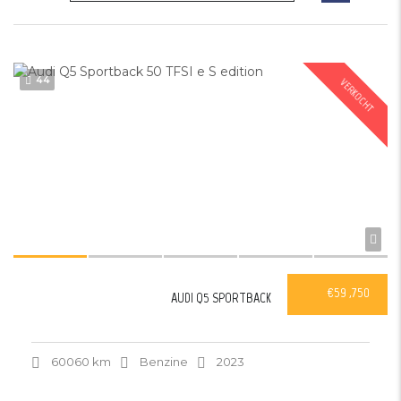
44
VERKOCHT
€59 ,750
AUDI Q5 SPORTBACK
60060 km
Benzine
2023