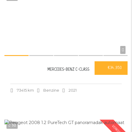
€34 ,950
MERCEDES-BENZ C-CLASS
73415 km
Benzine
2021
32
VERKOCHT