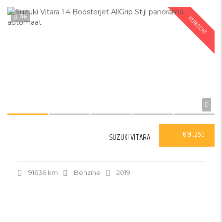
36
VERKOCHT
€19 ,250
SUZUKI VITARA
91636 km
Benzine
2019