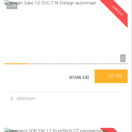
33
VERKOCHT
€17 ,500
NISSAN JUKE
49353 km