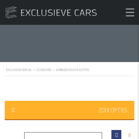
EXCLUSIEVECARS.NL
>
OCCASIONS
>
AIRBAG(S) HOOFD ACHTER
ZOEK OPTIES