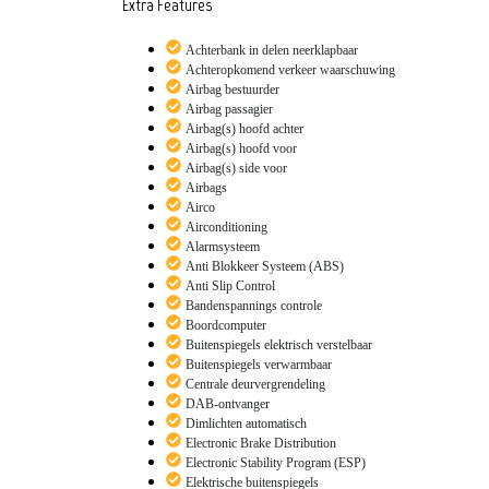
Extra Features
Achterbank in delen neerklapbaar
Achteropkomend verkeer waarschuwing
Airbag bestuurder
Airbag passagier
Airbag(s) hoofd achter
Airbag(s) hoofd voor
Airbag(s) side voor
Airbags
Airco
Airconditioning
Alarmsysteem
Anti Blokkeer Systeem (ABS)
Anti Slip Control
Bandenspannings controle
Boordcomputer
Buitenspiegels elektrisch verstelbaar
Buitenspiegels verwarmbaar
Centrale deurvergrendeling
DAB-ontvanger
Dimlichten automatisch
Electronic Brake Distribution
Electronic Stability Program (ESP)
Elektrische buitenspiegels