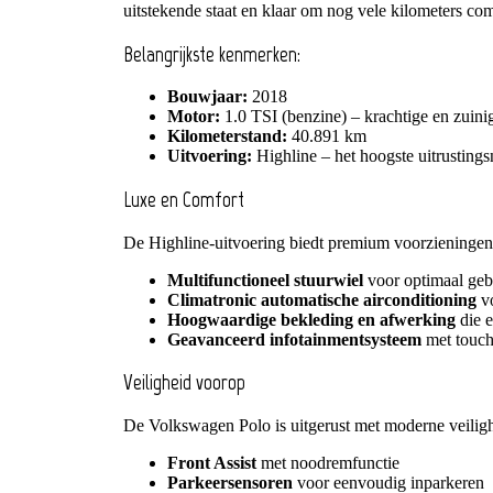
uitstekende staat en klaar om nog vele kilometers comf
Belangrijkste kenmerken:
Bouwjaar:
2018
Motor:
1.0 TSI (benzine) – krachtige en zuinig
Kilometerstand:
40.891 km
Uitvoering:
Highline – het hoogste uitrustingsn
Luxe en Comfort
De Highline-uitvoering biedt premium voorzieningen
Multifunctioneel stuurwiel
voor optimaal ge
Climatronic automatische airconditioning
vo
Hoogwaardige bekleding en afwerking
die e
Geavanceerd infotainmentsysteem
met touch
Veiligheid voorop
De Volkswagen Polo is uitgerust met moderne veilig
Front Assist
met noodremfunctie
Parkeersensoren
voor eenvoudig inparkeren