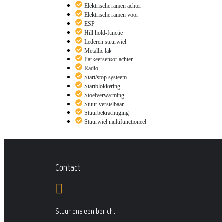
Elektrische ramen achter
Elektrische ramen voor
ESP
Hill hold-functie
Lederen stuurwiel
Metallic lak
Parkeersensor achter
Radio
Start/stop systeem
Startblokkering
Stoelverwarming
Stuur verstelbaar
Stuurbekrachtiging
Stuurwiel multifunctioneel
Contact
Stuur ons een bericht