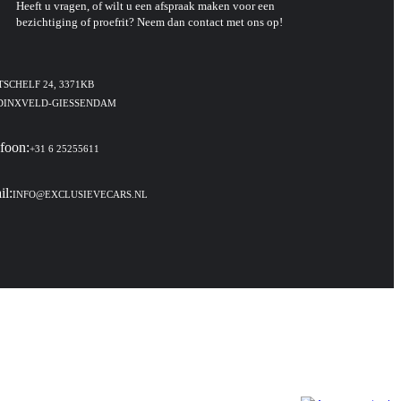
Heeft u vragen, of wilt u een afspraak maken voor een
bezichtiging of proefrit? Neem dan contact met ons op!
SCHELF 24, 3371KB
DINXVELD-GIESSENDAM
foon:
+31 6 25255611
l:
INFO@EXCLUSIEVECARS.NL