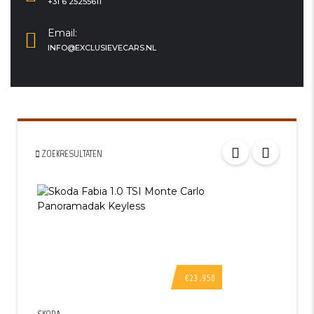
+31 6 25255611
Email:
INFO@EXCLUSIEVECARS.NL
ZOEKRESULTATEN
€23 ,950