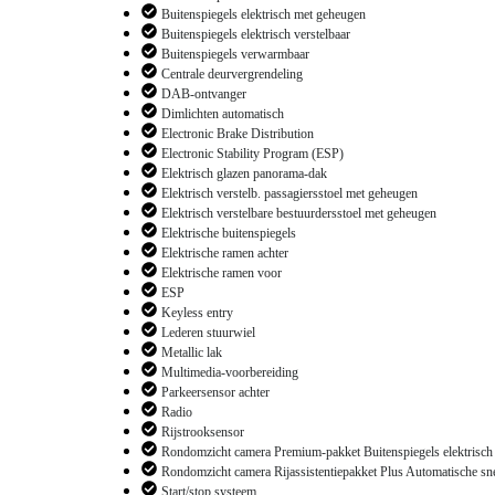
Buitenspiegels elektrisch met geheugen
Buitenspiegels elektrisch verstelbaar
Buitenspiegels verwarmbaar
Centrale deurvergrendeling
DAB-ontvanger
Dimlichten automatisch
Electronic Brake Distribution
Electronic Stability Program (ESP)
Elektrisch glazen panorama-dak
Elektrisch verstelb. passagiersstoel met geheugen
Elektrisch verstelbare bestuurdersstoel met geheugen
Elektrische buitenspiegels
Elektrische ramen achter
Elektrische ramen voor
ESP
Keyless entry
Lederen stuurwiel
Metallic lak
Multimedia-voorbereiding
Parkeersensor achter
Radio
Rijstrooksensor
Rondomzicht camera Premium-pakket Buitenspiegels elektrisch
Rondomzicht camera Rijassistentiepakket Plus Automatische sn
Start/stop systeem