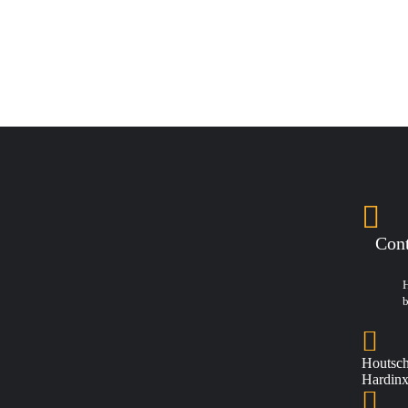
Cont
H
b
Houtsch
Hardinx