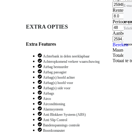
E-ma
Rentevoe
Periode
(
Tele
Tele
Tele
EXTRA OPTIES
Tele
Aanbetal
Extra Features
Voork
Hande
Voork
Bereken
Maandelijk
Totale ren
Achterbank in delen neerklapbaar
Totaal te 
Achteropkomend verkeer waarschuwing
Airbag bestuurder
Airbag passagier
Airbag(s) hoofd achter
Airbag(s) hoofd voor
Airbag(s) side voor
Airbags
Airco
Airconditioning
Alarmsysteem
Anti Blokkeer Systeem (ABS)
Anti Slip Control
Bandenspannings controle
Boordcomputer