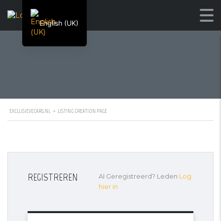
English (UK)
EXCLUSIEVECARS.NL
>
LISTING CREATION PAGE
REGISTREREN
Al Geregistreerd? Leden
Log
hier in