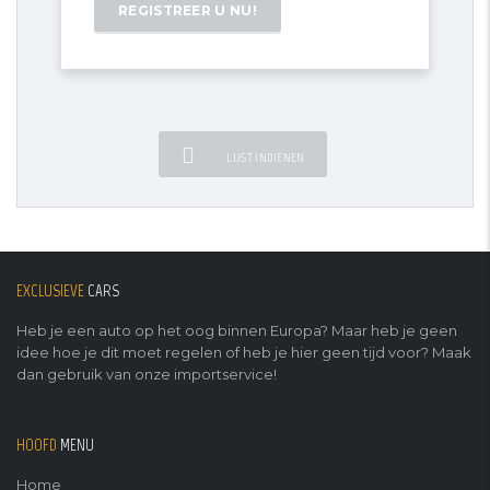
LIJST INDIENEN
EXCLUSIEVE
CARS
Heb je een auto op het oog binnen Europa? Maar heb je geen
idee hoe je dit moet regelen of heb je hier geen tijd voor? Maak
dan gebruik van onze importservice!
HOOFD
MENU
Home