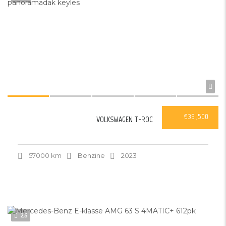
€39 ,500
VOLKSWAGEN T-ROC
57000 km
Benzine
2023
25