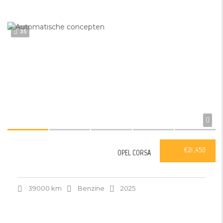
35
€21 ,450
OPEL CORSA
39000 km
Benzine
2025