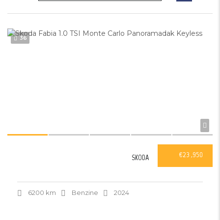
36
€23 ,950
SKODA
6200 km
Benzine
2024