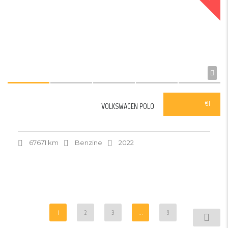
€1
VOLKSWAGEN POLO
67671 km
Benzine
2022
1
2
3
...
9