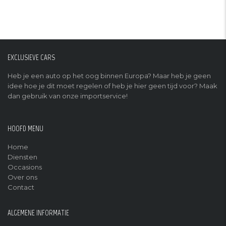
EXCLUSIEVE CARS
Heb je een auto op het oog binnen Europa? Maar heb je geen
idee hoe je dit moet regelen of heb je hier geen tijd voor? Maak
dan gebruik van onze importservice!
HOOFD MENU
Home
Diensten
Occasions
Over ons
Contact
ALGEMENE INFORMATIE