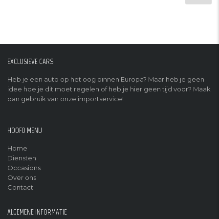
EXCLUSIEVE CARS
Heb je een auto op het oog binnen Europa? Maar heb je geen
idee hoe je dit moet regelen of heb je hier geen tijd voor? Maak
dan gebruik van onze importservice!
HOOFD MENU
Home
Diensten
Occasions
Over ons
Contact
ALGEMENE INFORMATIE