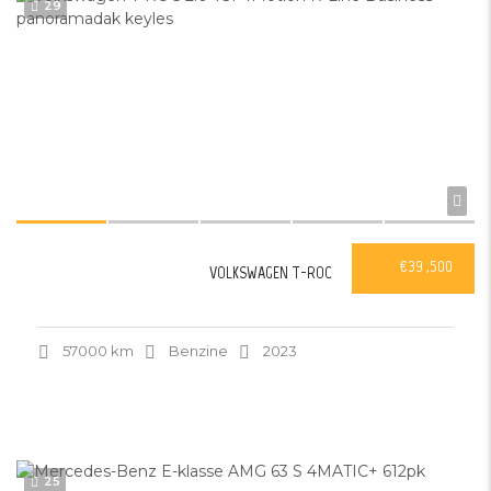
29
€39 ,500
VOLKSWAGEN T-ROC
57000 km
Benzine
2023
25