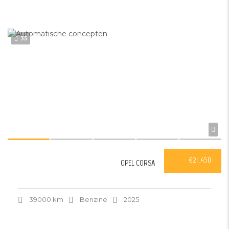
35
€21 ,450
OPEL CORSA
39000 km
Benzine
2025