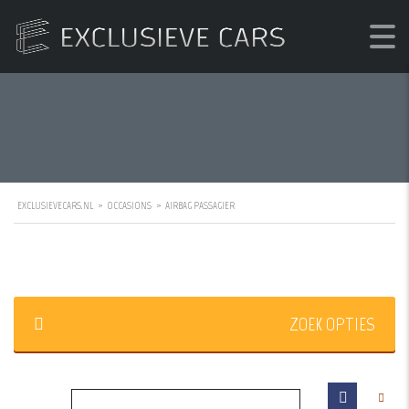
EXCLUSIEVECARS.NL
>
OCCASIONS
>
AIRBAG PASSAGIER
ZOEK OPTIES