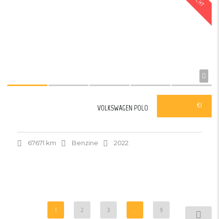
€1
VOLKSWAGEN POLO
67671 km
Benzine
2022
1
2
3
...
9