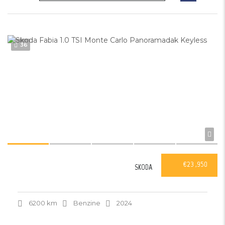
36
€23 ,950
SKODA
6200 km
Benzine
2024