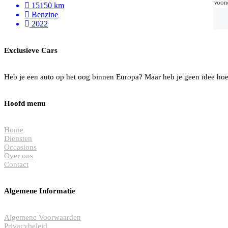
Voork
Voork
15150 km
Benzine
2022
Exclusieve Cars
Heb je een auto op het oog binnen Europa? Maar heb je geen idee hoe 
Hoofd menu
Home
Diensten
Occasions
Over ons
Contact
Algemene Informatie
Algemene Voorwaarden
Privacybeleid