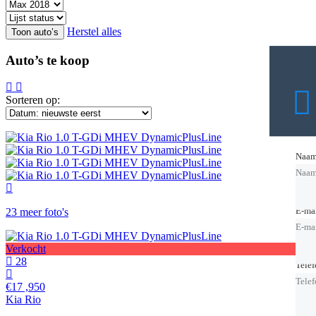
Herstel alles
Auto’s te koop
Sorteren op:
Naa
Naa
Naa
E-ma
E-ma
23 meer foto's
E-ma
Verkocht
28
Tele
Tele
Tele
€17 ,950
Kia Rio