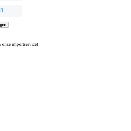
agen
agen
n onze importservice!