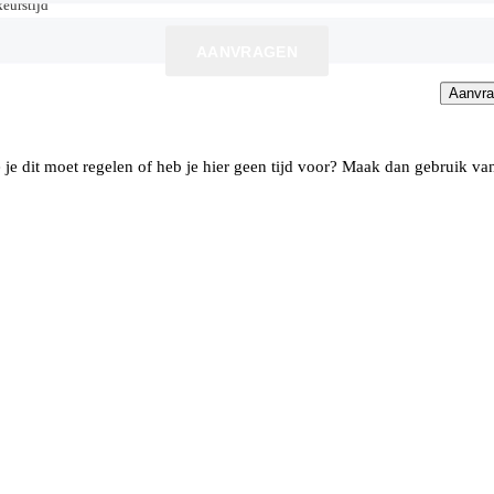
eurstijd
eurstijd
AANVRAGEN
Aanvr
Aanvr
je dit moet regelen of heb je hier geen tijd voor? Maak dan gebruik va