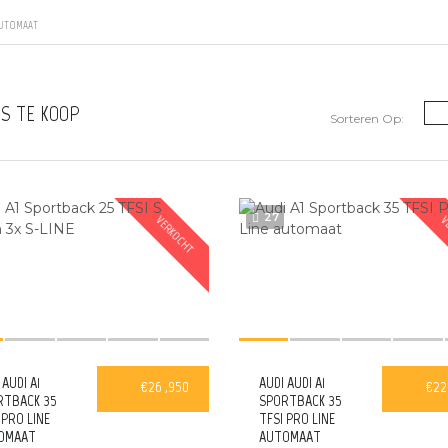
 AUTOMAAT
S TE KOOP
Sorteren Op:
27
VERKOCHT
V
 AUDI A1
AUDI AUDI A1
€26 ,950
€22
RTBACK 35
SPORTBACK 35
 PRO LINE
TFSI PRO LINE
OMAAT
AUTOMAAT