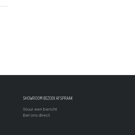
SHOWROOM BEZOEK AFSPRAAK
Stuur een bericht
Bel ons direct