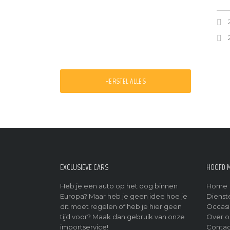
HERSTEL ALLES
EXCLUSIEVE CARS
HOOFD 
Heb je een auto op het oog binnen
Home
Europa? Maar heb je geen idee hoe je
Dienst
dit moet regelen of heb je hier geen
Occasi
tijd voor? Maak dan gebruik van onze
Over o
importservice!
Contac