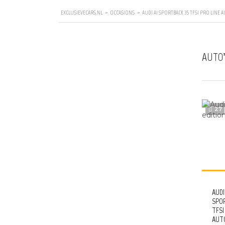
EXCLUSIEVECARS.NL
>
OCCASIONS
>
AUDI A1 SPORTBACK 35 TFSI PRO LINE
ZOEK
AUTO’
27
AUDI
SPO
TFSI
AUT