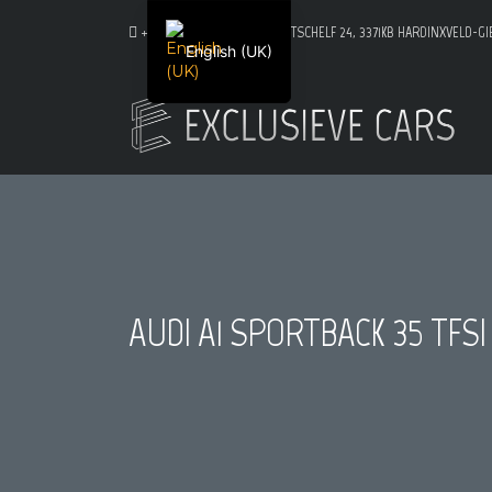
+31 6 25255611
HOUTSCHELF 24, 3371KB HARDINXVELD-G
English (UK)
AUDI A1 SPORTBACK 35 TFS