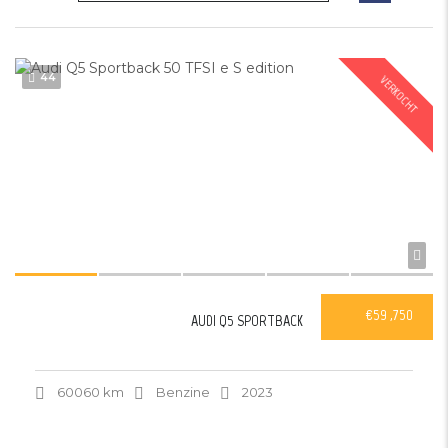
44
VERKOCHT
€59 ,750
AUDI Q5 SPORTBACK
60060 km
Benzine
2023