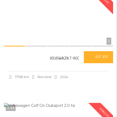
€37 ,950
VOLKSWAGEN T-ROC
17158 km
Benzine
2024
23
VERKOCHT