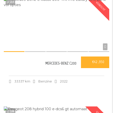
23
VERKOCHT
€42 ,950
MERCEDES-BENZ C200
33337 km
Benzine
2022
28