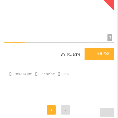
€31 ,750
VOLKSWAGEN
95000 km
Benzine
2021
1
2