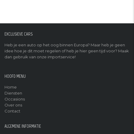
EXCLUSIEVE CARS
Heb je een auto op het oog binnen Europa? Maar heb je geen
idee hoe je dit moet regelen of heb je hier geen tijd voor? Maak
dan gebruik van onze importservice!
HOOFD MENU
Home
Diensten
Occasions
Over ons
Contact
ALGEMENE INFORMATIE