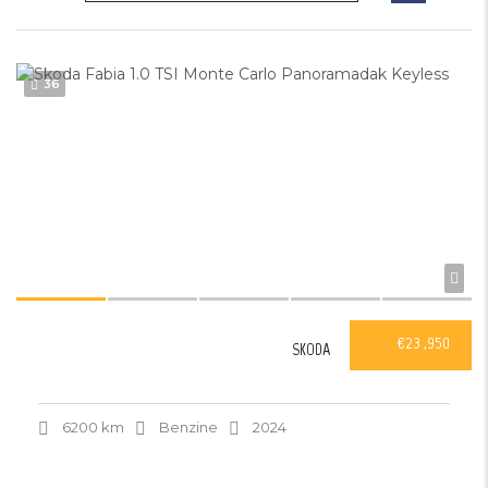
36
€23 ,950
SKODA
6200 km
Benzine
2024