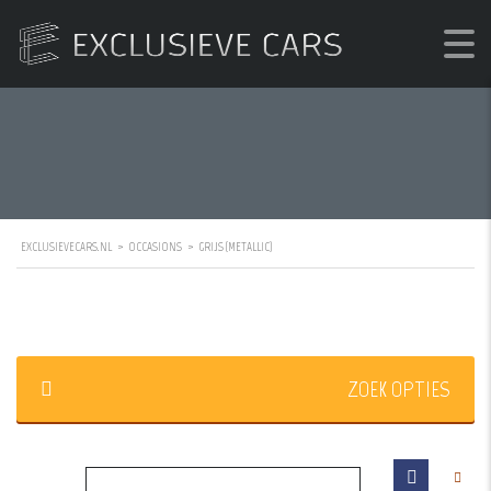
EXCLUSIEVECARS.NL
>
OCCASIONS
>
GRIJS (METALLIC)
ZOEK OPTIES