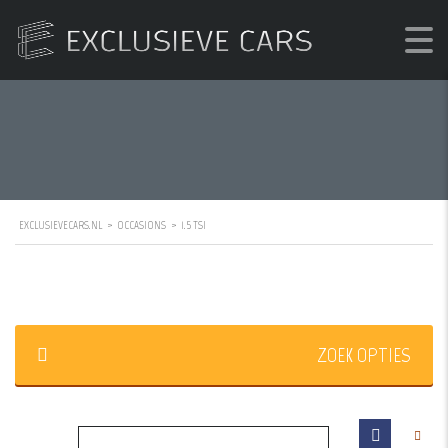
EXCLUSIEVECARS.NL
>
OCCASIONS
>
1.5 TSI
ZOEK OPTIES