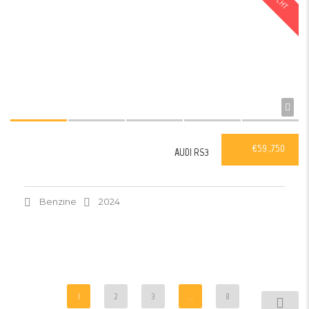
€59 ,750
AUDI RS3
Benzine
2024
1
2
3
...
8