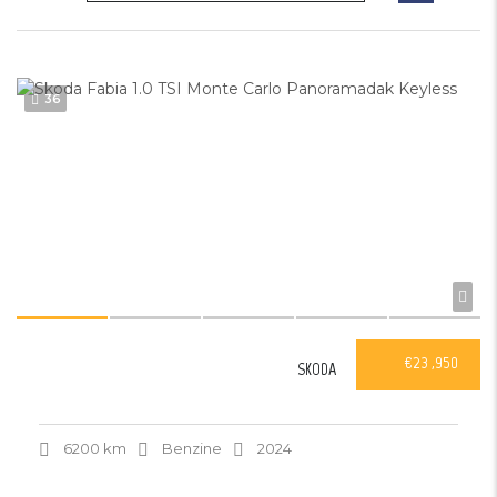
36
€23 ,950
SKODA
6200 km
Benzine
2024