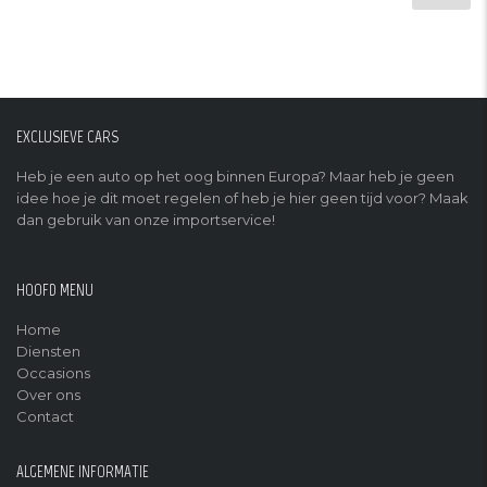
EXCLUSIEVE CARS
Heb je een auto op het oog binnen Europa? Maar heb je geen
idee hoe je dit moet regelen of heb je hier geen tijd voor? Maak
dan gebruik van onze importservice!
HOOFD MENU
Home
Diensten
Occasions
Over ons
Contact
ALGEMENE INFORMATIE