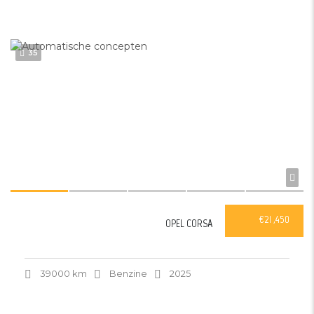
35
€21 ,450
OPEL CORSA
39000 km
Benzine
2025