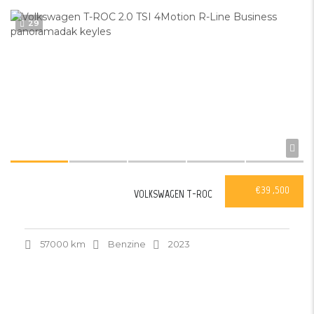
29
€39 ,500
VOLKSWAGEN T-ROC
57000 km
Benzine
2023