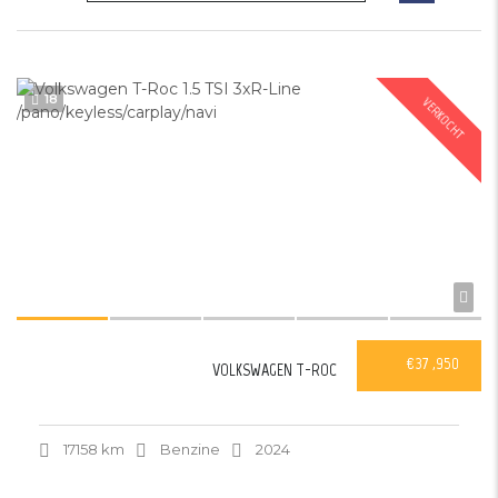
18
VERKOCHT
€37 ,950
VOLKSWAGEN T-ROC
17158 km
Benzine
2024