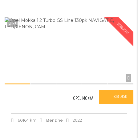
21
VERKOCHT
€18 ,950
OPEL MOKKA
60164 km
Benzine
2022