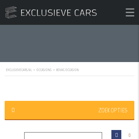
EXCLUSIEVECARS.NL
>
OCCASIONS
>
BOVAG OCCASION
ZOEK OPTIES